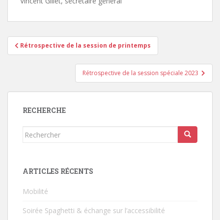
Vincent Gillet, secrétaire général
Navigation
Rétrospective de la session de printemps
de
l’article
Rétrospective de la session spéciale 2023
RECHERCHE
Rechercher...
ARTICLES RÉCENTS
Mobilité
Soirée Spaghetti & échange sur l’accessibilité