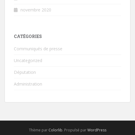
novembre 2020
CATÉGORIES
Communiqués de presse
Uncategorized
Députation
Administration
Thème par
Colorlib
. Propulsé par
WordPress