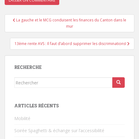
Navigation
La gauche et le MCG conduisent les finances du Canton dans le
de
mur
l’article
13ème rente AVS : Il faut d’abord supprimer les discriminations!
RECHERCHE
Rechercher...
ARTICLES RÉCENTS
Mobilité
Soirée Spaghetti & échange sur l’accessibilité