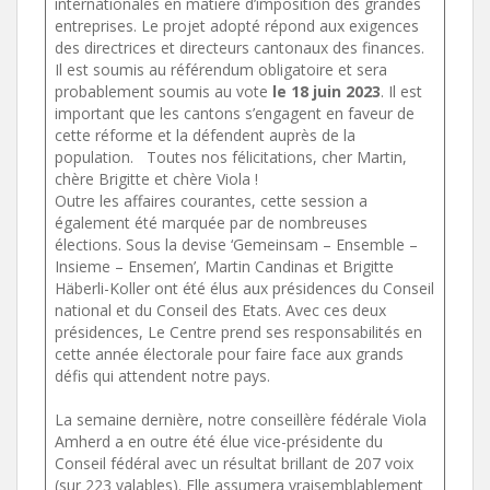
internationales en matière d’imposition des grandes
entreprises. Le projet adopté répond aux exigences
des directrices et directeurs cantonaux des finances.
Il est soumis au référendum obligatoire et sera
probablement soumis au vote
le 18 juin 2023
. Il est
important que les cantons s’engagent en faveur de
cette réforme et la défendent auprès de la
population. Toutes nos félicitations, cher Martin,
chère Brigitte et chère Viola !
Outre les affaires courantes, cette session a
également été marquée par de nombreuses
élections. Sous la devise ‘Gemeinsam – Ensemble –
Insieme – Ensemen’, Martin Candinas et Brigitte
Häberli-Koller ont été élus aux présidences du Conseil
national et du Conseil des Etats. Avec ces deux
présidences, Le Centre prend ses responsabilités en
cette année électorale pour faire face aux grands
défis qui attendent notre pays.
La semaine dernière, notre conseillère fédérale Viola
Amherd a en outre été élue vice-présidente du
Conseil fédéral avec un résultat brillant de 207 voix
(sur 223 valables). Elle assumera vraisemblablement